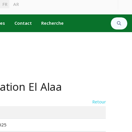
Sélectionnez votre langue
FR
AR
Type 2 or 
les
Contact
Recherche
ation El Alaa
Retour
025