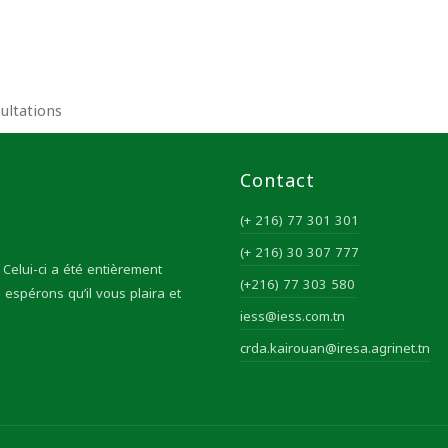
ultations
Contact
(+ 216) 77 301 301
(+ 216) 30 307 777
Celui-ci a été entièrement
(+216) 77 303 580
 espérons qu’il vous plaira et
iess@iess.com.tn
crda.kairouan@iresa.agrinet.tn