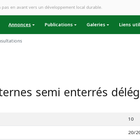
Un pas en avant vers un développement local durable.
Annonces
Publications
Galeries
Liens uti
nsultations
ternes semi enterrés délég
10
20/2