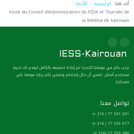
أنت هنا:
الرئيسية
الأخبار
Visite du Conseil d'Administration du FIDA et Tournée de
la Médina de kairouan
نرحب بكم في موقعنا الجديد! تم إعادة تصميمه بالكامل ليقدم لك تجربة
مستخدم أفضل. نتمنى أن تنال إعجابكم ونتمنى لكم زيارة موفقة على
صفحاتنا.
تواصل معنا
301 301 77 ( 216 +)
077 303 77 ( 216 +)
580 303 77 (216 +)